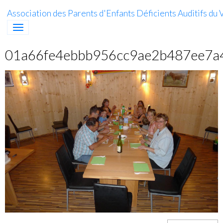
Association des Parents d'Enfants Déficients Auditifs du V
01a66fe4ebbb956cc9ae2b487ee7a