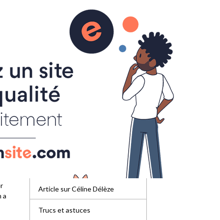
nda
Pages
Buts de notre association
Qui sommes nous?
us
Remise du prix expo peinture
News
Guide pratique surdité
Rapport OPERA
er
Article sur Céline Délèze
n a
Trucs et astuces