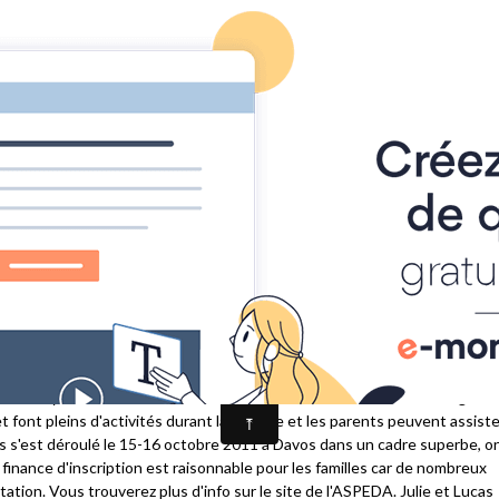
ents Auditifs du Valais (Suisse)
Accueil
Album photos
Age
ion comme la nôtre c'est d'avoir accès à des informations qui peuvent vo
sible de déduire au niveau fiscal 2'500 Frs pour frais liés à un handicap.
end enrichissant et inoubliable
rents d'enfants déficients auditifs qui est notre organe faîtier)
 week end ou les familles de retrouvent. C'est un moment de partage
ts. Il y a des conférences et des ateliers visant à faciliter l'échange
t font pleins d'activités durant la journée et les parents peuvent assist
s s'est déroulé le 15-16 octobre 2011 à Davos dans un cadre superbe, o
 finance d'inscription est raisonnable pour les familles car de nombreux
ion. Vous trouverez plus d'info sur le site de l'ASPEDA. Julie et Lucas