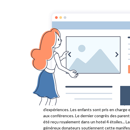
Association des Parents d'Enfants Défici
Accueil
Pages
Trucs et astuces
Trucs et astuces
Déductions fiscales
Un des avantages de faire partie d'une associat
être très utiles. Par exemple, savoir qu'il est pos
Participer en famille à un week 
Chaque année ASPEDA (association SUISSE des pa
organise avec l'aide des comités régionnaux un
exceptionnel entre enfants mais aussi entre paren
d'expériences. Les enfants sont pris en charge e
aux conférences. Le dernier congrès des parent
été reçu royalement dans un hotel 4 étoiles... La
généreux donateurs soutiennent cette manifestat