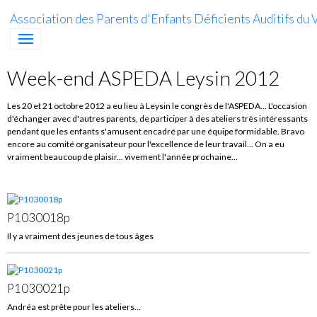
Association des Parents d'Enfants Déficients Auditifs du V
Week-end ASPEDA Leysin 2012
Les 20 et 21 octobre 2012 a eu lieu à Leysin le congrès de l'ASPEDA... L'occasion
d'échanger avec d'autres parents, de participer à des ateliers très intéressants
pendant que les enfants s'amusent encadré par une équipe formidable. Bravo
encore au comité organisateur pour l'excellence de leur travail... On a eu
vraiment beaucoup de plaisir... vivement l'année prochaine...
P1030018p
Il y a vraiment des jeunes de tous âges
P1030021p
Andréa est prête pour les ateliers...