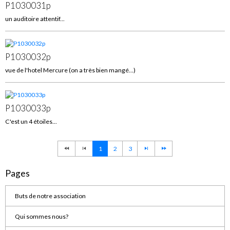
P1030031p
un auditoire attentif...
P1030032p
vue de l'hotel Mercure (on a très bien mangé...)
P1030033p
C'est un 4 étoiles...
1
2
3
Pages
Buts de notre association
Qui sommes nous?